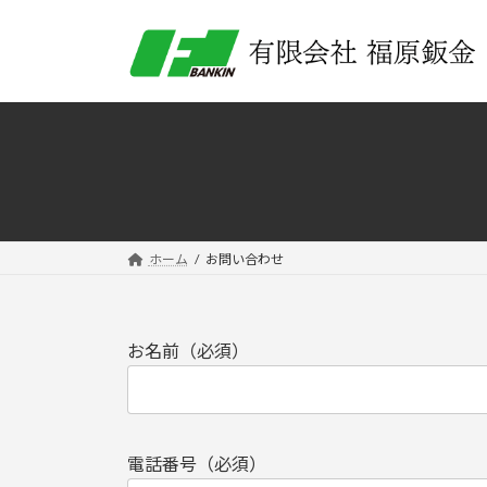
コ
ナ
ン
ビ
テ
ゲ
ン
ー
ツ
シ
へ
ョ
ス
ン
キ
に
ッ
移
プ
動
ホーム
お問い合わせ
お名前（必須）
電話番号（必須）